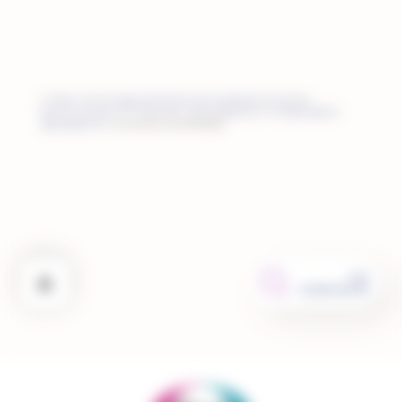
https://www.arcagy.org/infocancer/localisations/cancers-
feminins/cancer-du-corps-de-l-uterus/detection-et-depistage/le-
depistage.html/
(consulté le 01/06/2022)
Les
traitements