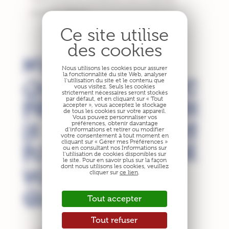
dépistage efficace.
N’oubliez pas
Nous utilisons les cookies pour assurer
la fonctionnalité du site Web, analyser
qu’un diagnostic
l’utilisation du site et le contenu que
vous visitez. Seuls les cookies
strictement nécessaires seront stockés
précoce demeure
par défaut, et en cliquant sur « Tout
accepter », vous acceptez le stockage
de tous les cookies sur votre appareil.
Vous pouvez personnaliser vos
le meilleur atout
préférences, obtenir davantage
d’informations et retirer ou modifier
votre consentement à tout moment en
pour augmenter
cliquant sur « Gérer mes Préférences »
ou en consultant nos Informations sur
l’utilisation de cookies disponibles sur
le site. Pour en savoir plus sur la façon
vos chances de
dont nous utilisons les cookies, veuillez
cliquer sur
ce lien
.
guérison.
Tout accepter
Tout refuser