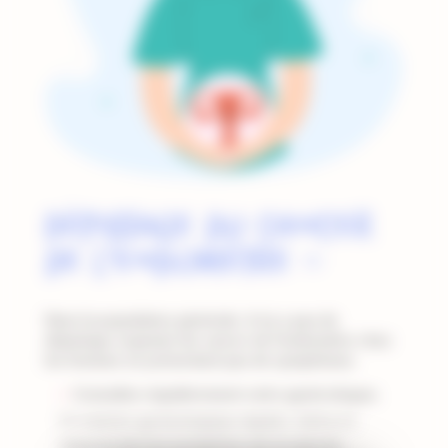
Dépistage du cancer
de l’endomètre
(1)
Dans la population générale, il n’y a pas de
dépistage organisé du cancer de l’endomètre chez
les femmes ne présentant pas de symptômes.
Consultez régulièrement votre gynécologue.
Un examen gynécologique régulier, même en
l’absence de tout symptôme, est un acte de