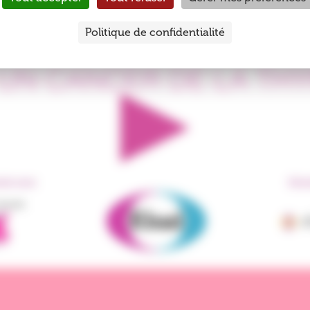
Politique de confidentialité