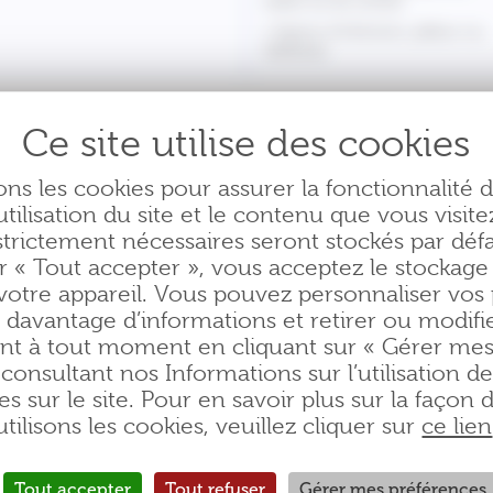
rler en toute franchise des effets indésirables de vos traitements au 
ons les cookies pour assurer la fonctionnalité 
 là pour ça. À tout moment, vous avez également la possibilité de de
utilisation du site et le contenu que vous visite
otre prise en charge, les associations d’aide aux malades peuvent vo
strictement nécessaires seront stockés par défa
r « Tout accepter », vous acceptez le stockage
votre appareil. Vous pouvez personnaliser vos
 davantage d’informations et retirer ou modifi
t à tout moment en cliquant sur « Gérer mes
consultant nos Informations sur l’utilisation d
En parler pour aller mieux
es sur le site. Pour en savoir plus sur la façon
utilisons les cookies, veuillez cliquer sur
ce lien
Découvrez les témoignages de nos patients
Tout accepter
Tout refuser
Gérer mes préférences