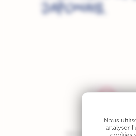
japonais.
Nous utilis
analyser l’
lutte 
Eisai est engagé dans la
cookies 