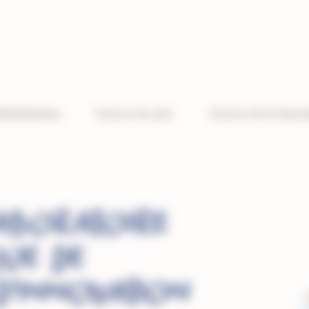
édiathèque
Cancer du sein
Cancer de la thyro
laboratoire
ue de
d’innovation