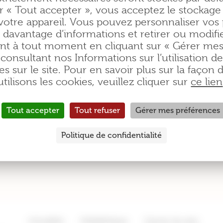
nombreux traitements innovants
cent
és des
r « Tout accepter », vous acceptez le stockage
 santé
aux patients français, notamment
sièg
votre appareil. Vous pouvez personnaliser vos
dans les domaines de l’oncologie et
Pute
 davantage d’informations et retirer ou modifi
de la neurologie.
(92).
t à tout moment en cliquant sur « Gérer mes
consultant nos Informations sur l’utilisation d
es sur le site. Pour en savoir plus sur la façon
utilisons les cookies, veuillez cliquer sur
ce lien
ur Eisai, vous pouvez consulter le lien suivant 
Tout accepter
Tout refuser
Gérer mes préférences
Politique de confidentialité
Actualités
Médiathèque
Cancer du sein