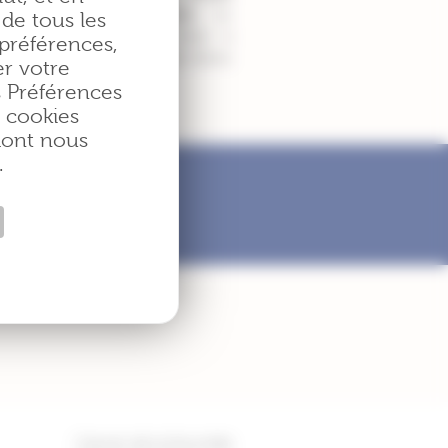
aine de collaborateurs
. Le
 de tous les
e de l’entreprise est situé à
 préférences,
aux, dans les Hauts-de-Seine
er votre
 Préférences
e cookies
 dont nous
.
:
www.eisai.fr
Cancer de la thyroïde