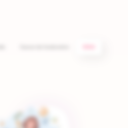
ïde
Cancer de l’endomètre
EISAI