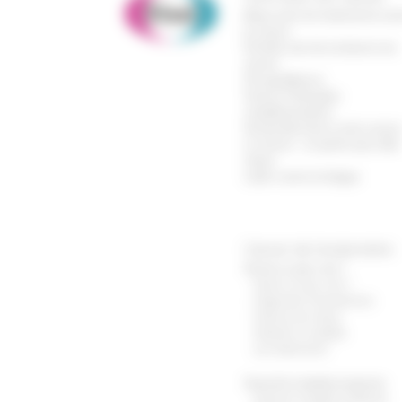
Mieux vivre les traitements con
le cancer
Prendre soin de soi durant son
cancer
Vie quotidienne
Cancer & thérapies
complémentaires
Vos proches face à votre cance
Le cancer : en parler pour aller
mieux
Lutter contre la fatigue
Cancer de l’endomètre
Qu’est-ce que c’est ?
Quest-ce que c’est ?
Diagnostic & Symptômes
Facteurs de risque
Dépister la maladie
Les traitements
Quand la maladie progresse
Quand la maladie progresse