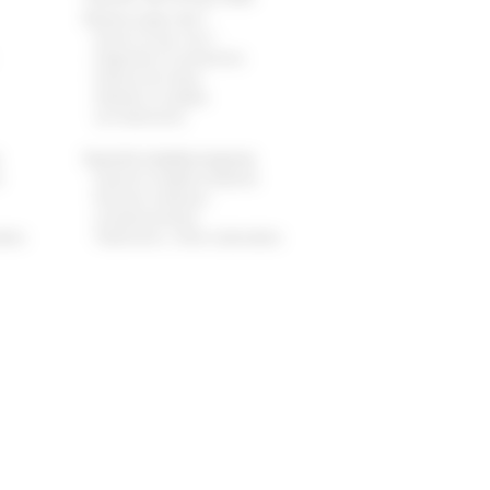
Qu’est-ce que c’est ?
Qu’est-ce que c’est ?
Diagnostic et symptômes
Facteurs de risque
Dépister la maladie
Les traitements
e
Quand la maladie progresse
e
Quand la maladie progresse
Examens médicaux
complémentaires
ables
Traitements : effets indésirables