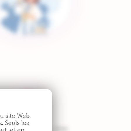
du site Web,
z. Seuls les
plus d’une
i France compte
ut, et en