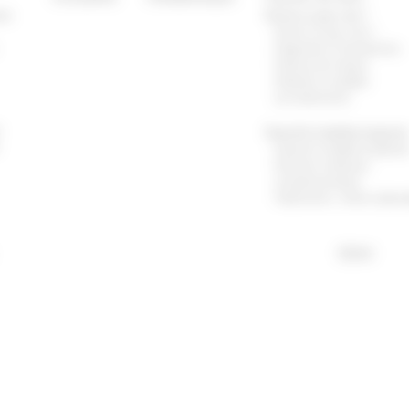
tre
Qu’est-ce que c’est ?
Qu’est-ce que c’est ?
Diagnostic et Symptômes
Facteurs de risques
Dépister la maladie
Les traitements
r
Quand la maladie progress
Quand la maladie progress
Examens médicaux
complémentaires
Traitements : effets indésir
EISAI