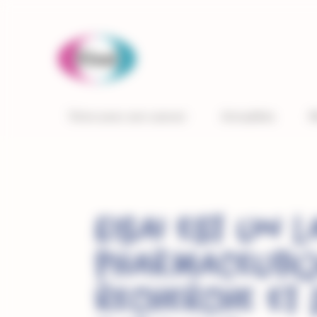
Panneau de gestion des cookies
Vivre avec son cancer
Actualités
M
Eisai est un 
pharmaceutiq
recherche et 