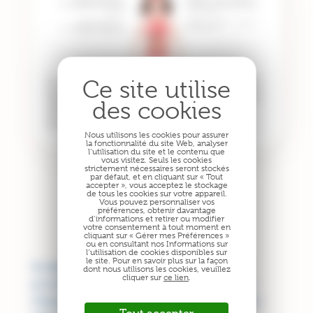
Si vous avez d’autres signaux d’alerte comme la
fatigue, la perte d’appétit, des maux de tête, des
sautes d’humeur ou encore des saignements
anormaux, parlez-en à votre médecin.
Nous utilisons les cookies pour assurer
la fonctionnalité du site Web, analyser
l’utilisation du site et le contenu que
vous visitez. Seuls les cookies
strictement nécessaires seront stockés
par défaut, et en cliquant sur « Tout
accepter », vous acceptez le stockage
de tous les cookies sur votre appareil.
Vous pouvez personnaliser vos
préférences, obtenir davantage
d’informations et retirer ou modifier
votre consentement à tout moment en
cliquant sur « Gérer mes Préférences »
ou en consultant nos Informations sur
l’utilisation de cookies disponibles sur
le site. Pour en savoir plus sur la façon
Un diagnostic de cancer du sein avancé peut
dont nous utilisons les cookies, veuillez
cliquer sur
ce lien
.
provoquer un choc émotionnel, et non pris en
charge ses conséquences finiront pas peser sur