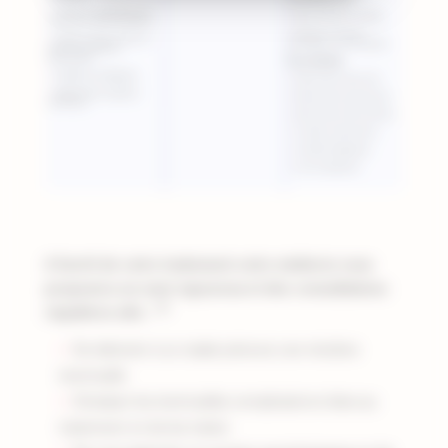
A l’arrêt de votre traitement votre médecin vous
proposera un suivi rigoureux et des consultations
(7)
régulières afin :
De détecter à un stade précoce une récidive
éventuelle
D’évaluer les éventuelles complications liées au
traitement et de les traiter.