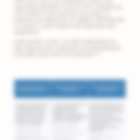
cadre d’un cancer de l’endomètre avancé sont
aujourd’hui identifiés et peuvent être soulagés par
votre médecin mais aussi par vous-même en
adoptant une hygiène de vie adaptée. N’hésitez pas
à en parler à votre médecin dès l’apparition des
symptômes.
A bien garder en tête : les effets indésirables les
plus fréquents des traitements sont généralement
(1)
réversibles après l’arrêt du traitement.