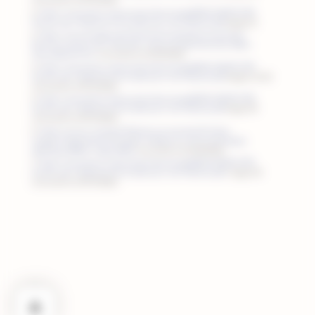
(consulté le 13/01/2022)
https://www.esmo.org/content/download/6603/115027/1/FR-
Cancer-de-l-Endome-tre-Guide-pour-les-Patients.pdf
(page 21)
https://www.arcagy.org/infocancer/localisations/cancers-
feminins/cancer-du-corps-de-l-uterus/traitements/les-effets-
secondaires.html/
(consulté le 01/06/2022)
https://www.esmo.org/content/download/6603/115027/1/FR-
Cancer-de-l-Endome-tre-Guide-pour-les-Patients.pdf
(pages 21-22)
(consulté le 13/01/2022)
https://www.esmo.org/content/download/6603/115027/1/FR-
Cancer-de-l-Endome-tre-Guide-pour-les-Patients.pdf
(page 23)
(consulté le 13/01/2022)
https://www.e-cancer.fr/Patients-et-proches/Se-faire-
soigner/Traitements/Therapies-ciblees-et-immunotherapie-
specifique/Effets-indesirables
(consulté le 01/06/2022)
https://www.esmo.org/content/download/6603/115027/1/FR-
Cancer-de-l-Endome-tre-Guide-pour-les-Patients.pdf
( (page 24)
(consulté le 13/01/2022)