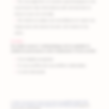
De vous apporter un soutien psychologique et de
vous fournir des informations afin de favoriser le
retour à une vie normale.
De mettre en place une surveillance en raison du
risque accru de cancer du sein, de l’ovaire et du
côlon.
A noter :
Au stade avancé / métastatique de la maladie le
médecin poursuivra votre traitement. Il sera arrêté :
Si la maladie progresse
Si vous souffrez de trop d’effets indésirables
A votre demande
https://www.esmo.org/content/download/6603/115027/1/FR-
Cancer-de-l-Endome-tre-Guide-pour-les-Patients.pdf
(page 20)