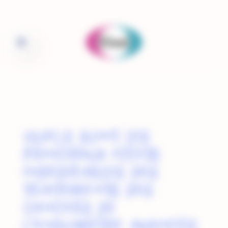
Panneau de gestion des cookies
Quels sont les
principaux effets
indésirables des
traitements des
cancers de
l’endomètre avancés