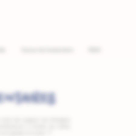
ïde
Cancer de l’endomètre
EISAI
entaires
oins de support, les thérapies
ribueront à limiter les effets
(1,2)
 et à garder le moral.