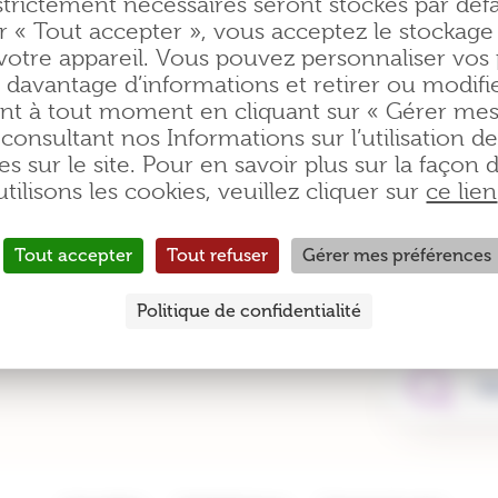
strictement nécessaires seront stockés par défa
(3,4)
observance de votre traitement ainsi que votre guérison.
r « Tout accepter », vous acceptez le stockage
votre appareil. Vous pouvez personnaliser vos
 davantage d’informations et retirer ou modifi
t à tout moment en cliquant sur « Gérer mes
consultant nos Informations sur l’utilisation d
medecines-douces-therapies-complementaires/
(consulté le 08/07/2022)
es sur le site. Pour en savoir plus sur la façon
e/78551_medecines-douces-alternatives-ou-paralleles-lncc-dossier-la-doul
utilisons les cookies, veuillez cliquer sur
ce lien
article/51356_medecines-alternatives-et-cancer-il-ne-faut-pas-croire-aux-
t-proches/Se-faire-soigner/Traitements/Medecines-complementaires
(consul
Tout accepter
Tout refuser
Gérer mes préférences
Politique de confidentialité
Vo