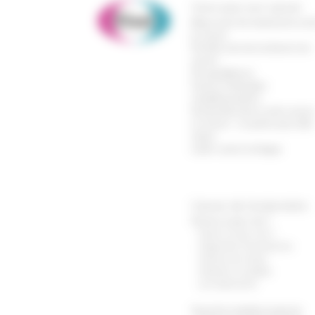
Vivre avec son cancer
Mieux vivre les traitements con
le cancer
Prendre soin de soi durant son
cancer
Vie quotidienne
Cancer & thérapies
complémentaires
Vos proches face à votre cance
Le cancer : en parler pour aller
mieux
Lutter contre la fatigue
Cancer de l’endomètre
Qu’est-ce que c’est ?
Quest-ce que c’est ?
Diagnostic & Symptômes
Facteurs de risque
Dépister la maladie
Les traitements
Quand la maladie progresse