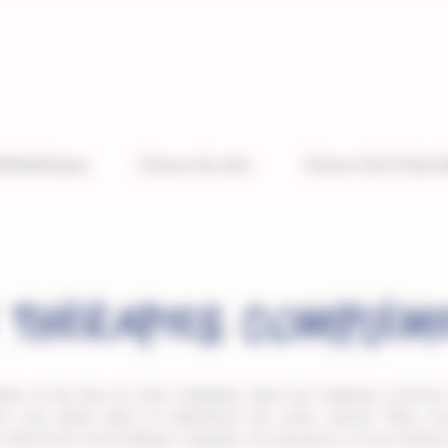
édiathèque
Cancer du sein
Cancer de la thyro
 Thérapies complém
es et de plus en plus intégrées dans les hôpitaux comme s
 une place dans le traitement de votre cancer. Elles cont
à diminuer votre fatigue, à apaiser vos douleurs, à vous relaxer