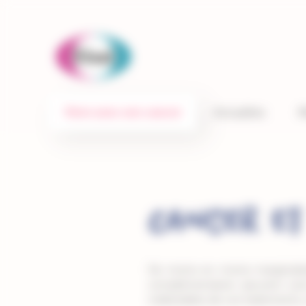
Panneau de gestion des cookies
Vivre avec son cancer
Actualités
M
Cancer et
De moins en moins marginalisé
complémentaires peuvent avoir
indésirables de vos traitements, 