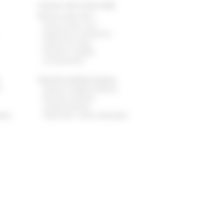
Cancer de la thyroïde
Qu’est-ce que c’est ?
Qu’est-ce que c’est ?
Diagnostic et symptômes
Facteurs de risque
Dépister la maladie
Les traitements
e
Quand la maladie progresse
e
Quand la maladie progresse
Examens médicaux
complémentaires
ables
Traitements : effets indésirables