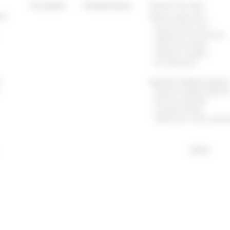
Actualités
Médiathèque
Cancer du sein
tre
Qu’est-ce que c’est ?
Qu’est-ce que c’est ?
Diagnostic et Symptômes
Facteurs de risques
Dépister la maladie
Les traitements
r
Quand la maladie progress
Quand la maladie progress
Examens médicaux
complémentaires
Traitements : effets indésir
EISAI