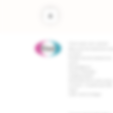
Vivre avec son cancer
Mieux vivre les traitements con
le cancer
Prendre soin de soi durant son
cancer
Vie quotidienne
Cancer & thérapies
complémentaires
Vos proches face à votre cance
Le cancer : en parler pour aller
mieux
Lutter contre la fatigue