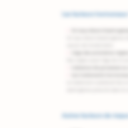
Les facteurs hormonau
Un taux élevé d’œstrogèn
Un taux élevé d’œstrogènes (hy
cancer de l’endomètre.
L’âge des premières règle
Des règles avant l’âge de 12
L’absence de grossesse au 
Les traitements hormonau
Le traitement substitutif de 
œstrogènes prescrits dans le
Autres facteurs de risq