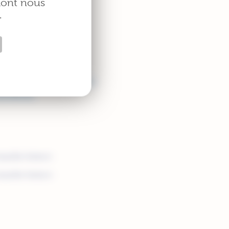
 dont nous
.
ne bonne hygiène
ionniste qui vous aidera à
protéines.
sque/les-facteurs-
sque/les-facteurs-