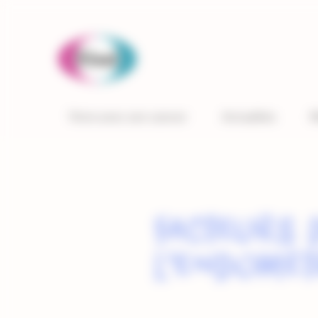
Panneau de gestion des cookies
Vivre avec son cancer
Actualités
M
Facteurs 
l’endomèt