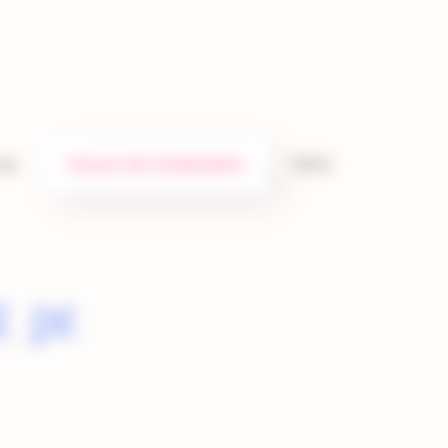
ïde
Cancer de l’endomètre
EISAI
r de