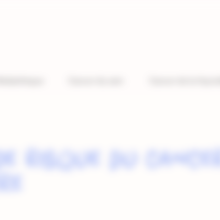
édiathèque
Cancer du sein
Cancer de la thyro
de risque du cance
re