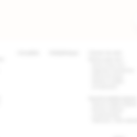
Actualités
Médiathèque
Cancer du sein
tre
Qu’est-ce que c’est ?
Qu’est-ce que c’est ?
Diagnostic et Symptômes
Facteurs de risques
Dépister la maladie
Les traitements
r
Quand la maladie progress
Quand la maladie progress
Examens médicaux
complémentaires
Traitements : effets indésir