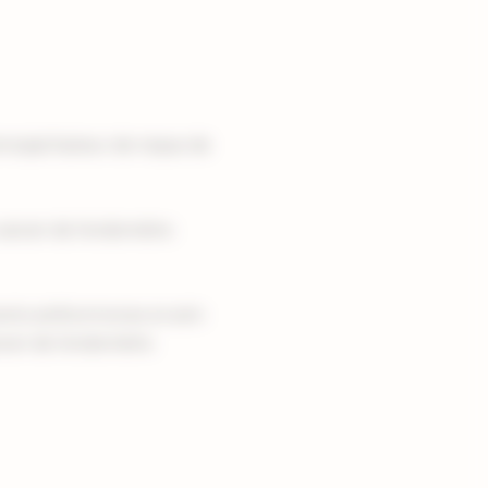
incipal facteur de risque de
cancer de l’endomètre.
ents antihormones et anti-
ncer de l’endomètre.