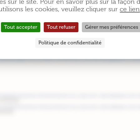
es sur le site. Pour en savoir plus sur la façon
g augmente le risque par 10.
utilisons les cookies, veuillez cliquer sur
ce lien
Tout accepter
Tout refuser
Gérer mes préférences
 ménopause, pensez à surveiller votre poids et à adopter u
Politique de confidentialité
ésitez pas à en parler à votre médecin ou à consulter un nutrit
 alimentation et à choisir les bonnes sources de graisses et de 
ocalisations/cancers-feminins/cancer-du-corps-de-l-uterus/facteurs-de-ri
01/06/2022)
ocalisations/cancers-feminins/cancer-du-corps-de-l-uterus/facteurs-de-ri
06/2022)