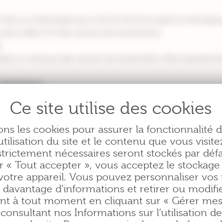
l’utérus se développe plus chez les femmes après la ménopau
 plus faible (5 % des cancers de l’endomètre).
quelles on retrouve des cancers de l’endomètre. Elles représent
 génétiques
: Hereditary Non Polyposis Colorectal Cancer) est une préd
cancer du côlon à un risque plus élevé de cancers l’endomètre, d
ons les cookies pour assurer la fonctionnalité 
utilisation du site et le contenu que vous visite
énétiques sont assez rares et les spécialistes estiment une 
strictement nécessaires seront stockés par défa
on.
r « Tout accepter », vous acceptez le stockage
aisses.
votre appareil. Vous pouvez personnaliser vos
 davantage d’informations et retirer ou modifi
isque reconnu du cancer de l’endomètre chez les femmes de pl
t à tout moment en cliquant sur « Gérer mes
consultant nos Informations sur l’utilisation d
ltiplie le risque par 3.