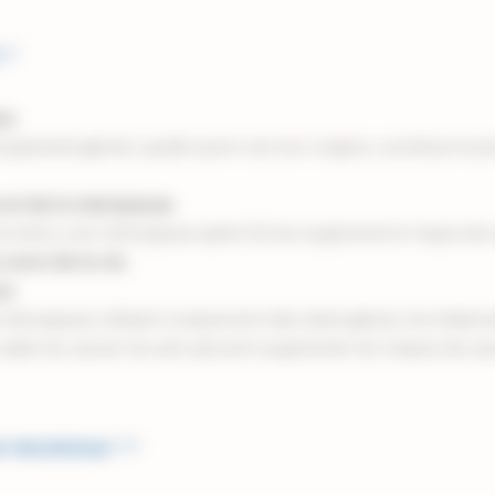
x
(1)
es.
perestrogénie), quelle qu’en soit son origine, constitue le pr
s et de la ménopause.
 ans et/ou une ménopause après 52 ans augmente le risque de 
cours de la vie.
x.
la ménopause utilisant uniquement des œstrogènes, les traitem
 cadre du cancer du sein peuvent augmenter les risques de ca
ue reconnus
(1,2)