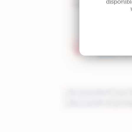
disponibl
Un surpoids de plus de 25 k
Au moment de la
alimentaire. N’h
équilibrer votre
https://www.arcagy.org/infocancer/l
environnementaux.html/
(consulté le 
https://www.arcagy.org/infocancer/l
constitutionnels.html/
(consulté le 01/